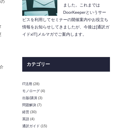
Mの
ました。これまでは
DoorKeeperというサー
ビスを利用してセミナーの開催案内やお役立ち
セ
情報をお知らせしてきましたが、今後は[通訳ガ
イドxIT]メルマガでご案内します。
更
、
カテゴリー
介
IT活用
(28)
モノローグ
(4)
出版/講演
(3)
問題解決
(7)
経営
(30)
英語
(4)
通訳ガイド
(15)