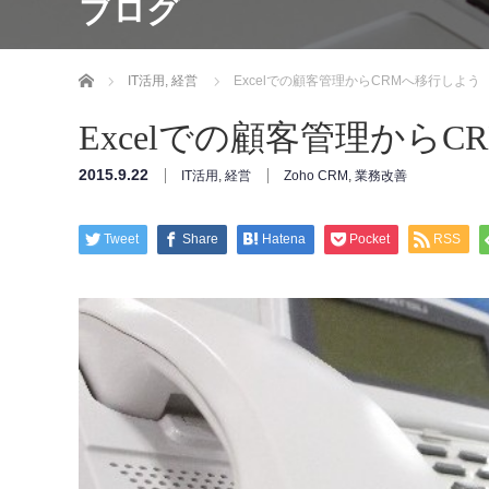
ブログ
ホーム
IT活用
,
経営
Excelでの顧客管理からCRMへ移行しよう
Excelでの顧客管理から
2015.9.22
IT活用
,
経営
Zoho CRM
,
業務改善
Tweet
Share
Hatena
Pocket
RSS