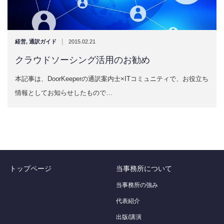
|
経営
,
通訳ガイド
2015.02.21
クラウドソーシング活用のお勧め
本記事は、DoorKeeperの通訳案内士×ITコミュニティで、お役立ち
情報としてお知らせしたもので…
トップページ
当事務所について
当事務所の強み
代表紹介
出版/講演